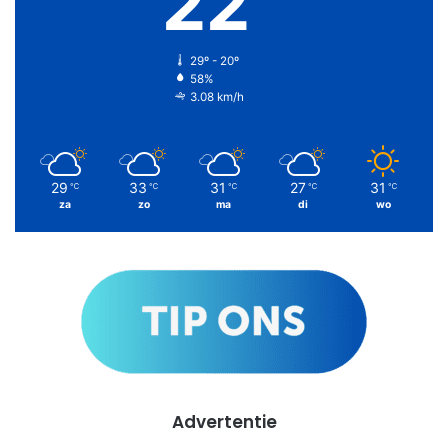
22
29º - 20º
58%
3.08 km/h
29
33
31
27
31
℃
℃
℃
℃
℃
za
zo
ma
di
wo
Advertentie