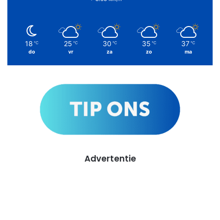
18
25
30
35
37
℃
℃
℃
℃
℃
do
vr
za
zo
ma
Advertentie