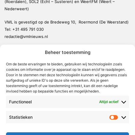
(Roerdalen), SOL2 (Echt – Susteren) en WeertFM (Weert –
Nederweert)
VML is gevestigd op de Bredeweg 10, Roermond (De Weerstand)
Tel:
+31 495 791 030
redactie@vmlnieuws.nl
Beheer toestemming
Weert
Nederweert
Om de beste ervaringen te bieden, gebruiken wij technologieën zoals
cookies om informatie over je apparaat op te slaan en/of te raadplegen.
Leudal
Door in te stemmen met deze technologieën kunnen wij gegevens zoals
Maasgouw
surfgedrag of unieke ID's op deze site verwerken. Als je geen
toestemming geeft of uw toestemming intrekt, kan dit een nadelige
Echt-Susteren
invloed hebben op bepaalde functies en mogelijkheden.
Roerdalen
Functioneel
Altijd actief
Roermond
Statistieken
Statistie
Over Voor Midden-Limburg
Radio & TV