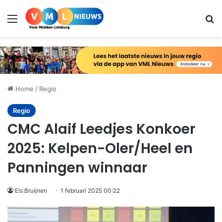
Menu
Zo
Home
/
Regio
Regio
CMC Alaif Leedjes Konkoer
2025: Kelpen-Oler/Heel en
Panningen winnaar
Els Bruijnen
1 februari 2025 00:22