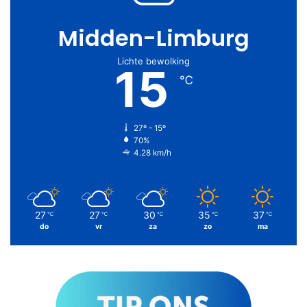
Midden-Limburg
Lichte bewolking
15
℃
27º - 15º
70%
4.28 km/h
27
27
30
35
37
℃
℃
℃
℃
℃
do
vr
za
zo
ma