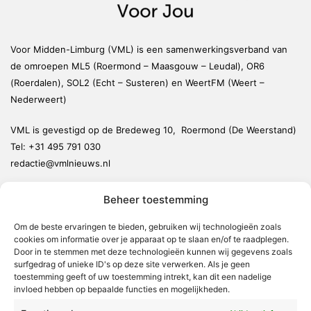
Voor Midden-Limburg (VML) is een samenwerkingsverband van
de omroepen ML5 (Roermond – Maasgouw – Leudal), OR6
(Roerdalen), SOL2 (Echt – Susteren) en WeertFM (Weert –
Nederweert)
VML is gevestigd op de Bredeweg 10, Roermond (De Weerstand)
Tel:
+31 495 791 030
redactie@vmlnieuws.nl
Beheer toestemming
Weert
Nederweert
Om de beste ervaringen te bieden, gebruiken wij technologieën zoals
cookies om informatie over je apparaat op te slaan en/of te raadplegen.
Leudal
Door in te stemmen met deze technologieën kunnen wij gegevens zoals
Maasgouw
surfgedrag of unieke ID's op deze site verwerken. Als je geen
toestemming geeft of uw toestemming intrekt, kan dit een nadelige
Echt-Susteren
invloed hebben op bepaalde functies en mogelijkheden.
Roerdalen