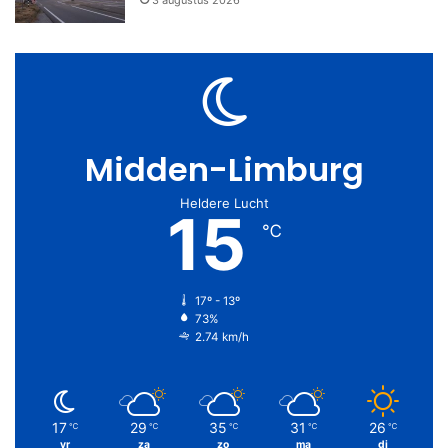
3 augustus 2026
Midden-Limburg
Heldere Lucht
15
℃
17º - 13º
73%
2.74 km/h
17
29
35
31
26
℃
℃
℃
℃
℃
vr
za
zo
ma
di