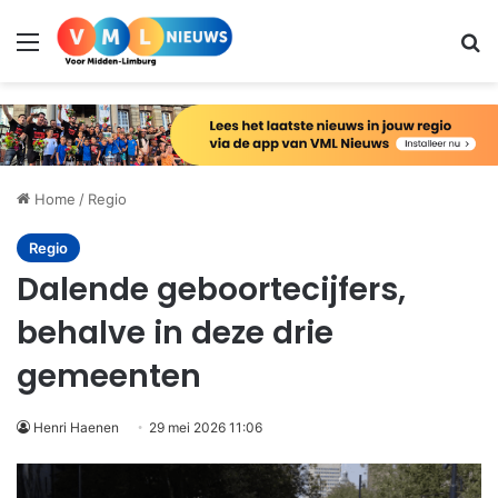
Menu
Zo
Home
/
Regio
Regio
Dalende geboortecijfers,
behalve in deze drie
gemeenten
Henri Haenen
29 mei 2026 11:06