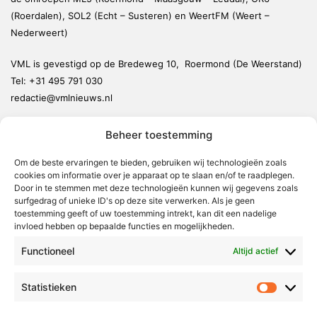
(Roerdalen), SOL2 (Echt – Susteren) en WeertFM (Weert –
Nederweert)
VML is gevestigd op de Bredeweg 10, Roermond (De Weerstand)
Tel:
+31 495 791 030
redactie@vmlnieuws.nl
Beheer toestemming
Weert
Nederweert
Om de beste ervaringen te bieden, gebruiken wij technologieën zoals
cookies om informatie over je apparaat op te slaan en/of te raadplegen.
Leudal
Door in te stemmen met deze technologieën kunnen wij gegevens zoals
Maasgouw
surfgedrag of unieke ID's op deze site verwerken. Als je geen
toestemming geeft of uw toestemming intrekt, kan dit een nadelige
Echt-Susteren
invloed hebben op bepaalde functies en mogelijkheden.
Roerdalen
Functioneel
Altijd actief
Roermond
Statistieken
Statistie
Over Voor Midden-Limburg