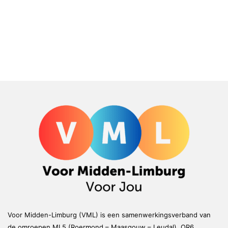
Voor Midden-Limburg (VML) is een samenwerkingsverband van
de omroepen ML5 (Roermond – Maasgouw – Leudal), OR6