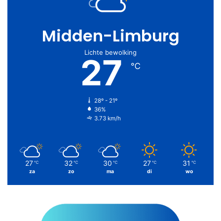
Midden-Limburg
Lichte bewolking
27
℃
28º - 21º
36%
3.73 km/h
27
32
30
27
31
℃
℃
℃
℃
℃
za
zo
ma
di
wo