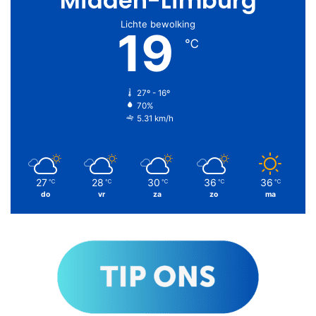
Midden-Limburg
Lichte bewolking
19
℃
27º - 16º
70%
5.31 km/h
27
28
30
36
36
℃
℃
℃
℃
℃
do
vr
za
zo
ma