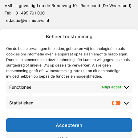
VML is gevestigd op de Bredeweg 10, Roermond (De Weerstand)
Tel:
+31 495 791 030
redactie@vmlnieuws.nl
Beheer toestemming
Weert
Nederweert
Om de beste ervaringen te bieden, gebruiken wij technologieën zoals
cookies om informatie over je apparaat op te slaan en/of te raadplegen.
Leudal
Door in te stemmen met deze technologieën kunnen wij gegevens zoals
Maasgouw
surfgedrag of unieke ID's op deze site verwerken. Als je geen
toestemming geeft of uw toestemming intrekt, kan dit een nadelige
Echt-Susteren
invloed hebben op bepaalde functies en mogelijkheden.
Roerdalen
Functioneel
Altijd actief
Roermond
Statistieken
Statistie
Over Voor Midden-Limburg
Radio & TV
Accepteren
Redactie
Ambities