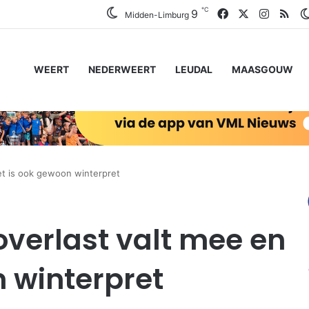
℃
Facebook
X
Instagr
RSS
9
Midden-Limburg
WEERT
NEDERWEERT
LEUDAL
MAASGOUW
et is ook gewoon winterpret
overlast valt mee en
n winterpret