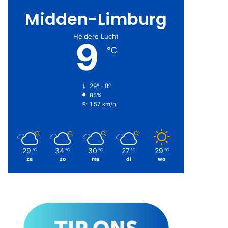
Midden-Limburg
Heldere Lucht
9
℃
29º - 8º
85%
1.57 km/h
29
34
30
27
29
℃
℃
℃
℃
℃
za
zo
ma
di
wo