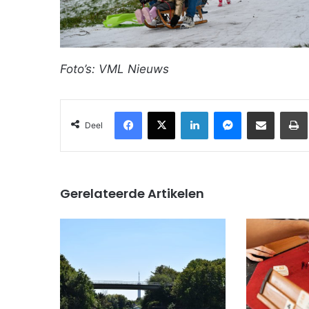
Foto’s: VML Nieuws
Facebook
X
LinkedIn
Messenger
Deel via Email
Deel
Gerelateerde Artikelen