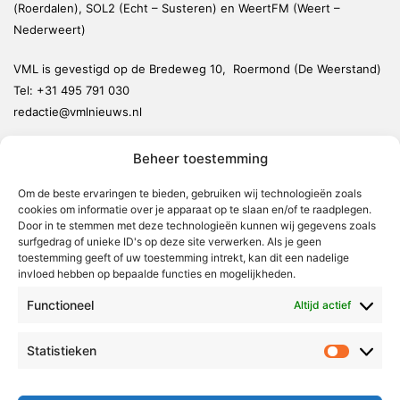
(Roerdalen), SOL2 (Echt – Susteren) en WeertFM (Weert –
Nederweert)
VML is gevestigd op de Bredeweg 10, Roermond (De Weerstand)
Tel:
+31 495 791 030
redactie@vmlnieuws.nl
Beheer toestemming
Weert
Nederweert
Om de beste ervaringen te bieden, gebruiken wij technologieën zoals
cookies om informatie over je apparaat op te slaan en/of te raadplegen.
Leudal
Door in te stemmen met deze technologieën kunnen wij gegevens zoals
Maasgouw
surfgedrag of unieke ID's op deze site verwerken. Als je geen
toestemming geeft of uw toestemming intrekt, kan dit een nadelige
Echt-Susteren
invloed hebben op bepaalde functies en mogelijkheden.
Roerdalen
Functioneel
Altijd actief
Roermond
Statistieken
Statistie
Over Voor Midden-Limburg
Radio & TV