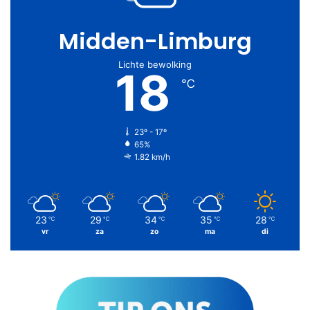
Midden-Limburg
Lichte bewolking
18
℃
23º - 17º
65%
1.82 km/h
23
29
34
35
28
℃
℃
℃
℃
℃
vr
za
zo
ma
di