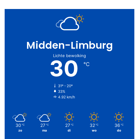
Midden-Limburg
Lichte bewolking
30
℃
31º - 20º
33%
4.92 km/h
30
27
27
32
36
℃
℃
℃
℃
℃
zo
ma
di
wo
do