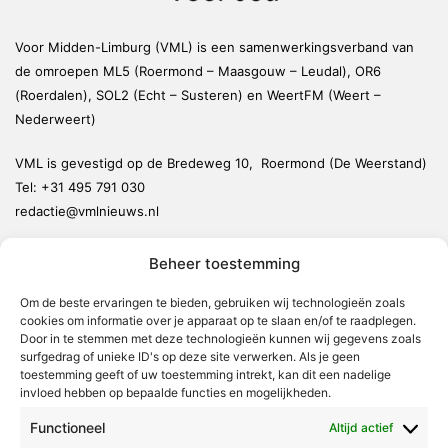
Voor Midden-Limburg (VML) is een samenwerkingsverband van
de omroepen ML5 (Roermond – Maasgouw – Leudal), OR6
(Roerdalen), SOL2 (Echt – Susteren) en WeertFM (Weert –
Nederweert)
VML is gevestigd op de Bredeweg 10, Roermond (De Weerstand)
Tel:
+31 495 791 030
redactie@vmlnieuws.nl
Beheer toestemming
Weert
Nederweert
Om de beste ervaringen te bieden, gebruiken wij technologieën zoals
cookies om informatie over je apparaat op te slaan en/of te raadplegen.
Leudal
Door in te stemmen met deze technologieën kunnen wij gegevens zoals
Maasgouw
surfgedrag of unieke ID's op deze site verwerken. Als je geen
toestemming geeft of uw toestemming intrekt, kan dit een nadelige
Echt-Susteren
invloed hebben op bepaalde functies en mogelijkheden.
Roerdalen
Functioneel
Altijd actief