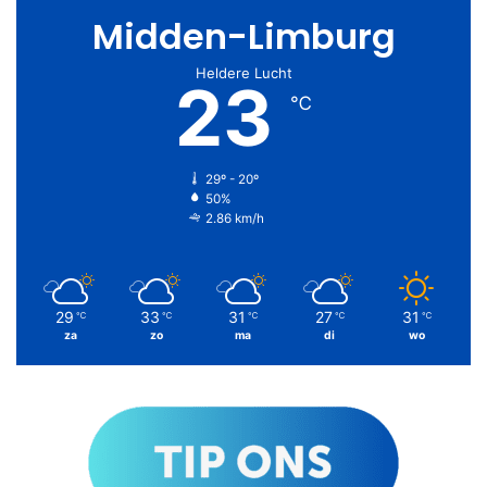
Midden-Limburg
Heldere Lucht
23
℃
29º - 20º
50%
2.86 km/h
29
33
31
27
31
℃
℃
℃
℃
℃
za
zo
ma
di
wo