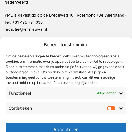
Nederweert)
VML is gevestigd op de Bredeweg 10, Roermond (De Weerstand)
Tel:
+31 495 791 030
redactie@vmlnieuws.nl
Beheer toestemming
Weert
Nederweert
Om de beste ervaringen te bieden, gebruiken wij technologieën zoals
cookies om informatie over je apparaat op te slaan en/of te raadplegen.
Leudal
Door in te stemmen met deze technologieën kunnen wij gegevens zoals
Maasgouw
surfgedrag of unieke ID's op deze site verwerken. Als je geen
toestemming geeft of uw toestemming intrekt, kan dit een nadelige
Echt-Susteren
invloed hebben op bepaalde functies en mogelijkheden.
Roerdalen
Functioneel
Altijd actief
Roermond
Statistieken
Statistie
Over Voor Midden-Limburg
Radio & TV
Accepteren