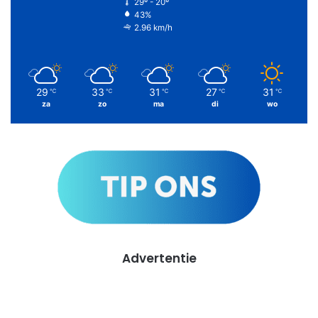
29º - 20º
43%
2.96 km/h
29
33
31
27
31
℃
℃
℃
℃
℃
za
zo
ma
di
wo
Advertentie