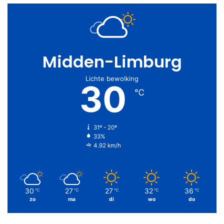
Midden-Limburg
Lichte bewolking
30
℃
31º - 20º
33%
4.92 km/h
30
27
27
32
36
℃
℃
℃
℃
℃
zo
ma
di
wo
do