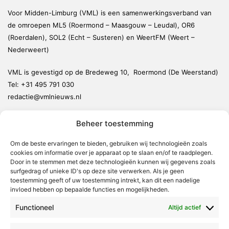
Voor Midden-Limburg (VML) is een samenwerkingsverband van
de omroepen ML5 (Roermond – Maasgouw – Leudal), OR6
(Roerdalen), SOL2 (Echt – Susteren) en WeertFM (Weert –
Nederweert)
VML is gevestigd op de Bredeweg 10, Roermond (De Weerstand)
Tel:
+31 495 791 030
redactie@vmlnieuws.nl
Beheer toestemming
Weert
Nederweert
Om de beste ervaringen te bieden, gebruiken wij technologieën zoals
cookies om informatie over je apparaat op te slaan en/of te raadplegen.
Leudal
Door in te stemmen met deze technologieën kunnen wij gegevens zoals
Maasgouw
surfgedrag of unieke ID's op deze site verwerken. Als je geen
toestemming geeft of uw toestemming intrekt, kan dit een nadelige
Echt-Susteren
invloed hebben op bepaalde functies en mogelijkheden.
Roerdalen
Functioneel
Altijd actief
Roermond