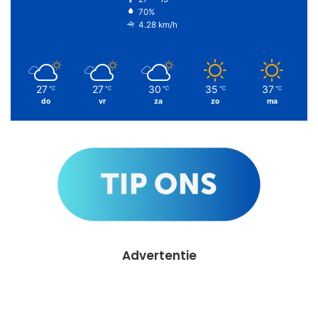
70%
4.28 km/h
27
27
30
35
37
℃
℃
℃
℃
℃
do
vr
za
zo
ma
Advertentie