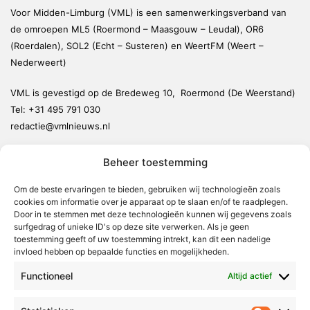
Voor Midden-Limburg (VML) is een samenwerkingsverband van
de omroepen ML5 (Roermond – Maasgouw – Leudal), OR6
(Roerdalen), SOL2 (Echt – Susteren) en WeertFM (Weert –
Nederweert)
VML is gevestigd op de Bredeweg 10, Roermond (De Weerstand)
Tel:
+31 495 791 030
redactie@vmlnieuws.nl
Beheer toestemming
Weert
Nederweert
Om de beste ervaringen te bieden, gebruiken wij technologieën zoals
cookies om informatie over je apparaat op te slaan en/of te raadplegen.
Leudal
Door in te stemmen met deze technologieën kunnen wij gegevens zoals
Maasgouw
surfgedrag of unieke ID's op deze site verwerken. Als je geen
toestemming geeft of uw toestemming intrekt, kan dit een nadelige
Echt-Susteren
invloed hebben op bepaalde functies en mogelijkheden.
Roerdalen
Functioneel
Altijd actief
Roermond