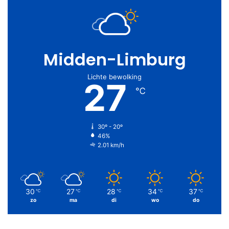
Midden-Limburg
Lichte bewolking
27
℃
30º - 20º
46%
2.01 km/h
30
27
28
34
37
℃
℃
℃
℃
℃
zo
ma
di
wo
do