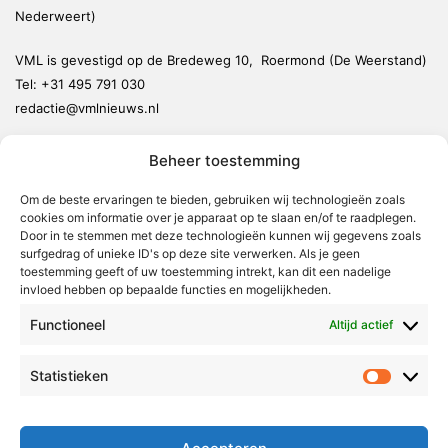
Nederweert)
VML is gevestigd op de Bredeweg 10, Roermond (De Weerstand)
Tel:
+31 495 791 030
redactie@vmlnieuws.nl
Beheer toestemming
Weert
Nederweert
Om de beste ervaringen te bieden, gebruiken wij technologieën zoals
cookies om informatie over je apparaat op te slaan en/of te raadplegen.
Leudal
Door in te stemmen met deze technologieën kunnen wij gegevens zoals
Maasgouw
surfgedrag of unieke ID's op deze site verwerken. Als je geen
toestemming geeft of uw toestemming intrekt, kan dit een nadelige
Echt-Susteren
invloed hebben op bepaalde functies en mogelijkheden.
Roerdalen
Functioneel
Altijd actief
Roermond
Statistieken
Statistie
Over Voor Midden-Limburg
Radio & TV