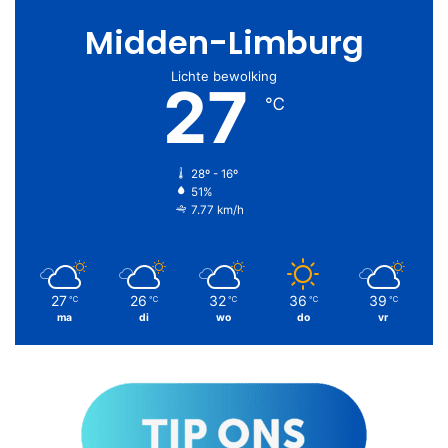
Midden-Limburg
Lichte bewolking
27
℃
28º - 16º
51%
7.77 km/h
27
26
32
36
39
℃
℃
℃
℃
℃
ma
di
wo
do
vr