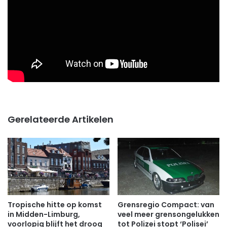
Gerelateerde Artikelen
Tropische hitte op komst
Grensregio Compact: van
in Midden-Limburg,
veel meer grensongelukken
voorlopig blijft het droog
tot Polizei stopt ‘Polisei’