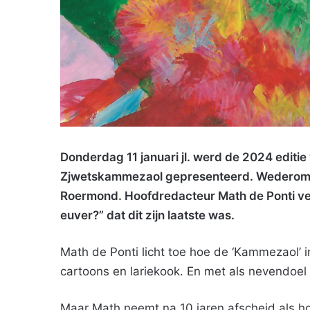
Donderdag 11 januari jl. werd de 2024 editie
Zjwetskammezaol gepresenteerd. Wederom e
Roermond. Hoofdredacteur Math de Ponti ve
euver?” dat dit zijn laatste was.
Math de Ponti licht toe hoe de ‘Kammezaol’ in
cartoons en lariekook. En met als nevendoel
Maar Math neemt na 10 jaren afscheid als h