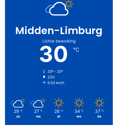
Midden-Limburg
Lichte bewolking
30
℃
30º - 20º
33%
6.63 km/h
29
27
28
34
37
℃
℃
℃
℃
℃
zo
ma
di
wo
do