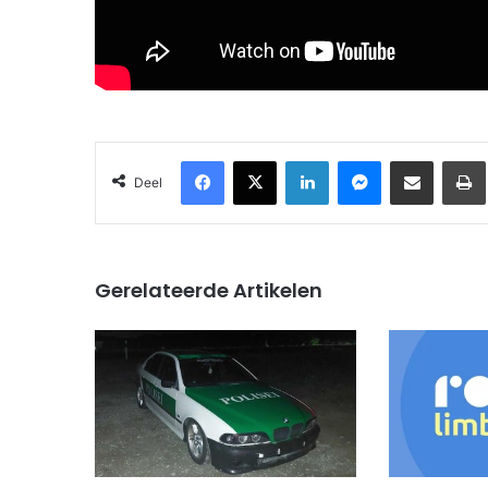
Facebook
X
LinkedIn
Messenger
Deel via Email
Deel
Gerelateerde Artikelen