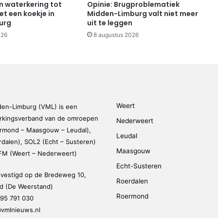
n waterkering tot
Opinie: Brugproblematiek
t een koekje in
Midden-Limburg valt niet meer
urg
uit te leggen
026
8 augustus 2026
Weert
den-Limburg (VML) is een
kingsverband van de omroepen
Nederweert
rmond – Maasgouw – Leudal),
Leudal
dalen), SOL2 (Echt – Susteren)
Maasgouw
FM (Weert – Nederweert)
Echt-Susteren
evestigd op de Bredeweg 10,
Roerdalen
 (De Weerstand)
Roermond
95 791 030
@vmlnieuws.nl