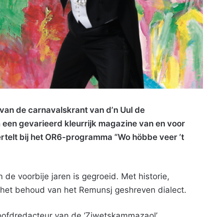
 van de carnavalskrant van d’n Uul de
en gevarieerd kleurrijk magazine van en voor
rtelt bij het OR6-programma “Wo höbbe veer ’t
 de voorbije jaren is gegroeid. Met historie,
 het behoud van het Remunsj geshreven dialect.
oofdredacteur van de ‘Zjwetskammazaol’.