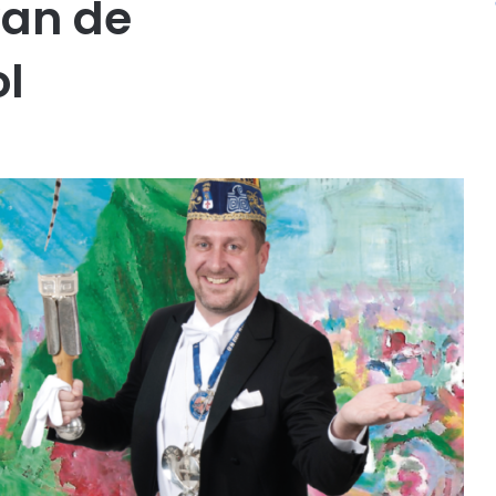
van de
l