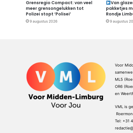
Grensregio Compact: van veel
Van glaze
meer grensongelukken tot
pakketjes me
Polizei stopt ‘Polisei’
Rondje Limb
9 augustus 2026
9 augustus 2
Voor Mid
samenwer
ML5 (Roe
OR6 (Roer
en Weert
VML is g
Roermond
Tel:
+31 4
redactie