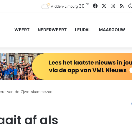
℃
Facebook
X
Instagr
RS
30
Midden-Limburg
WEERT
NEDERWEERT
LEUDAL
MAASGOUW
cteur van de Zjwetskammezaol
ait af als