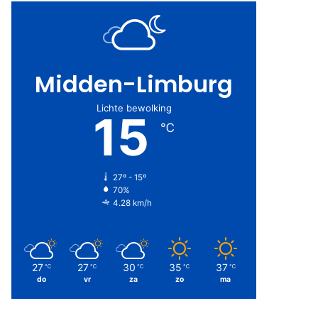
Midden-Limburg
Lichte bewolking
15
℃
27º - 15º
70%
4.28 km/h
27
27
30
35
37
℃
℃
℃
℃
℃
do
vr
za
zo
ma