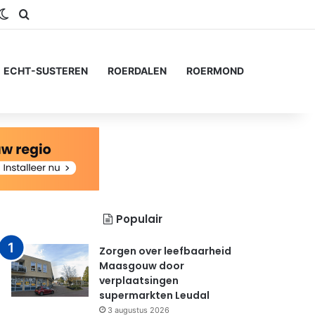
gram
S
Switch skin
Zoeken naar...
ECHT-SUSTEREN
ROERDALEN
ROERMOND
Populair
Zorgen over leefbaarheid
Maasgouw door
verplaatsingen
supermarkten Leudal
3 augustus 2026