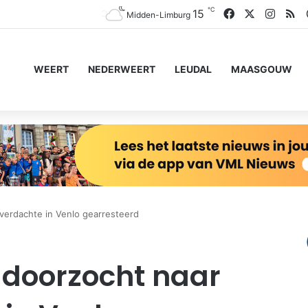
℃
Facebook
X
Insta
RS
15
Midden-Limburg
WEERT
NEDERWEERT
LEUDAL
MAASGOUW
verdachte in Venlo gearresteerd
doorzocht naar