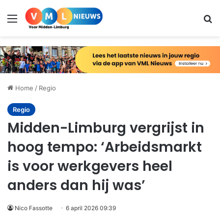
Menu
Zo
Home
/
Regio
Regio
Midden-Limburg vergrijst in
hoog tempo: ‘Arbeidsmarkt
is voor werkgevers heel
anders dan hij was’
Nico Fassotte
6 april 2026 09:39