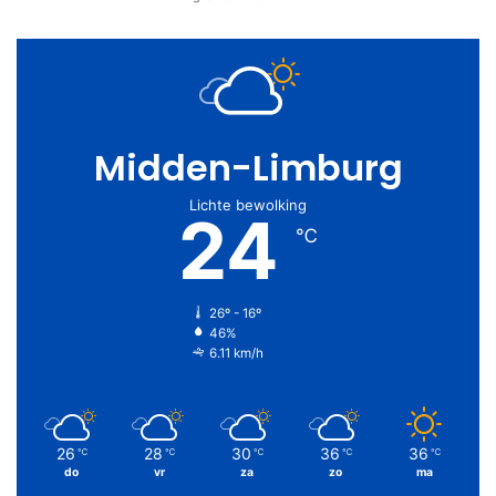
Midden-Limburg
Lichte bewolking
24
℃
26º - 16º
46%
6.11 km/h
26
28
30
36
36
℃
℃
℃
℃
℃
do
vr
za
zo
ma