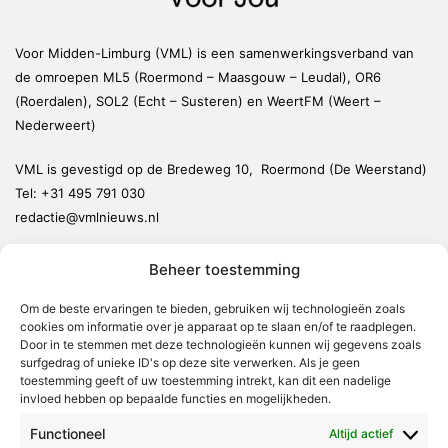
Voor Midden-Limburg (VML) is een samenwerkingsverband van
de omroepen ML5 (Roermond – Maasgouw – Leudal), OR6
(Roerdalen), SOL2 (Echt – Susteren) en WeertFM (Weert –
Nederweert)
VML is gevestigd op de Bredeweg 10, Roermond (De Weerstand)
Tel:
+31 495 791 030
redactie@vmlnieuws.nl
Beheer toestemming
Weert
Nederweert
Om de beste ervaringen te bieden, gebruiken wij technologieën zoals
cookies om informatie over je apparaat op te slaan en/of te raadplegen.
Leudal
Door in te stemmen met deze technologieën kunnen wij gegevens zoals
Maasgouw
surfgedrag of unieke ID's op deze site verwerken. Als je geen
toestemming geeft of uw toestemming intrekt, kan dit een nadelige
Echt-Susteren
invloed hebben op bepaalde functies en mogelijkheden.
Roerdalen
Functioneel
Altijd actief