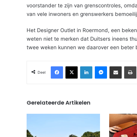
voorstander te zijn van grenscontroles, omd
van vele inwoners en grenswerkers bemoeili
Het Designer Outlet in Roermond, een bekend
weten niet te merken dat Duitsers ineens thu
twee weken kunnen we daarover een beter b
Facebook
X
LinkedIn
Messenger
Deel via Email
Deel
Gerelateerde Artikelen