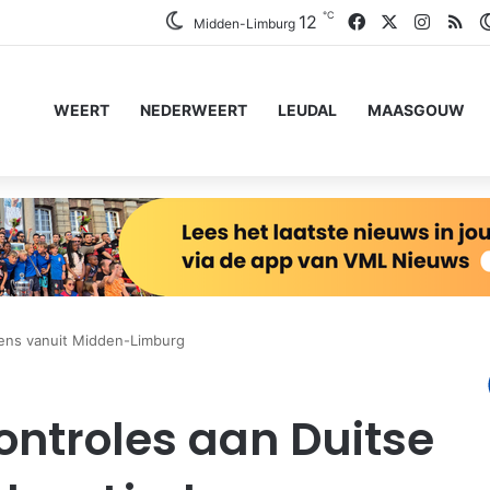
℃
Facebook
X
Instag
RS
12
Midden-Limburg
WEERT
NEDERWEERT
LEUDAL
MAASGOUW
ens vanuit Midden-Limburg
ntroles aan Duitse