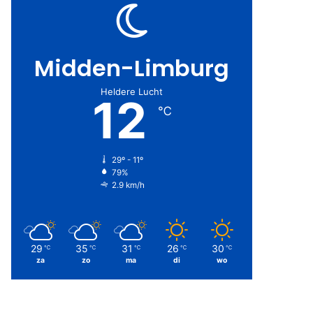
Midden-Limburg
Heldere Lucht
12
℃
29º - 11º
79%
2.9 km/h
29
35
31
26
30
℃
℃
℃
℃
℃
za
zo
ma
di
wo