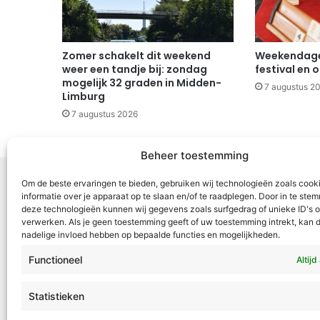
Zomer schakelt dit weekend
Weekendagen
weer een tandje bij: zondag
festival en 
mogelijk 32 graden in Midden-
7 augustus 2
Limburg
7 augustus 2026
Beheer toestemming
Om de beste ervaringen te bieden, gebruiken wij technologieën zoals cook
informatie over je apparaat op te slaan en/of te raadplegen. Door in te st
deze technologieën kunnen wij gegevens zoals surfgedrag of unieke ID's o
Voor Mid
verwerken. Als je geen toestemming geeft of uw toestemming intrekt, kan d
nadelige invloed hebben op bepaalde functies en mogelijkheden.
samenwer
ML5 (Roe
Functioneel
Altijd
OR6 (Roer
en Weert
Statistieken
VML is g