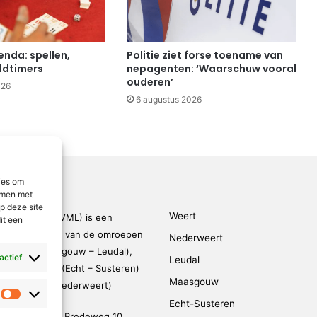
da: spellen,
Politie ziet forse toename van
oldtimers
nepagenten: ‘Waarschuw vooral
ouderen’
026
6 augustus 2026
ies om
emmen met
p deze site
Weert
den-Limburg (VML) is een
it een
kingsverband van de omroepen
Nederweert
rmond – Maasgouw – Leudal),
 actief
Leudal
dalen), SOL2 (Echt – Susteren)
Maasgouw
FM (Weert – Nederweert)
Statistieken
Echt-Susteren
evestigd op de Bredeweg 10,