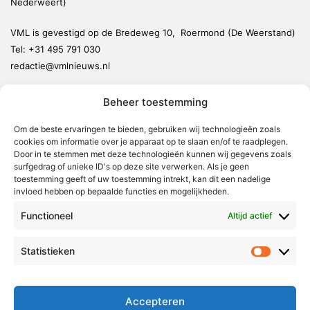
Nederweert)
VML is gevestigd op de Bredeweg 10, Roermond (De Weerstand)
Tel:
+31 495 791 030
redactie@vmlnieuws.nl
Beheer toestemming
Weert
Nederweert
Om de beste ervaringen te bieden, gebruiken wij technologieën zoals
cookies om informatie over je apparaat op te slaan en/of te raadplegen.
Leudal
Door in te stemmen met deze technologieën kunnen wij gegevens zoals
Maasgouw
surfgedrag of unieke ID's op deze site verwerken. Als je geen
toestemming geeft of uw toestemming intrekt, kan dit een nadelige
Echt-Susteren
invloed hebben op bepaalde functies en mogelijkheden.
Roerdalen
Functioneel
Altijd actief
Roermond
Statistieken
Statistie
Over Voor Midden-Limburg
Radio & TV
Accepteren
Redactie