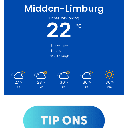
Midden-Limburg
Lichte bewolking
22
℃
27º - 16º
58%
6.01 km/h
27
28
30
36
36
℃
℃
℃
℃
℃
do
vr
za
zo
ma