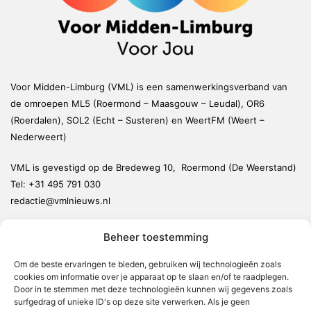
Voor Midden-Limburg (VML) is een samenwerkingsverband van
de omroepen ML5 (Roermond – Maasgouw – Leudal), OR6
(Roerdalen), SOL2 (Echt – Susteren) en WeertFM (Weert –
Nederweert)
VML is gevestigd op de Bredeweg 10, Roermond (De Weerstand)
Tel:
+31 495 791 030
redactie@vmlnieuws.nl
Beheer toestemming
Weert
Nederweert
Om de beste ervaringen te bieden, gebruiken wij technologieën zoals
cookies om informatie over je apparaat op te slaan en/of te raadplegen.
Leudal
Door in te stemmen met deze technologieën kunnen wij gegevens zoals
Maasgouw
surfgedrag of unieke ID's op deze site verwerken. Als je geen