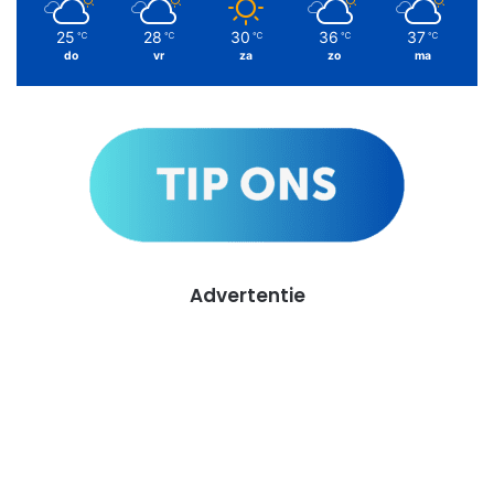
25
28
30
36
37
℃
℃
℃
℃
℃
do
vr
za
zo
ma
Advertentie