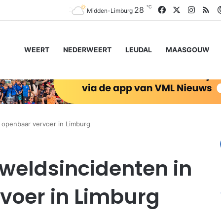
℃
Facebook
X
Instag
RS
28
Midden-Limburg
WEERT
NEDERWEERT
LEUDAL
MAASGOUW
 openbaar vervoer in Limburg
weldsincidenten in
voer in Limburg