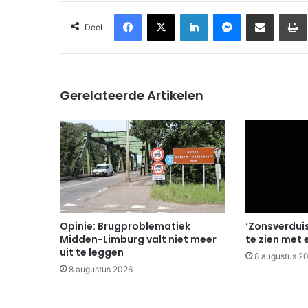
Facebook
X
LinkedIn
Messenger
Deel via Email
Deel
Gerelateerde Artikelen
Opinie: Brugproblematiek
‘Zonsverduis
Midden-Limburg valt niet meer
te zien met e
uit te leggen
8 augustus 2
8 augustus 2026