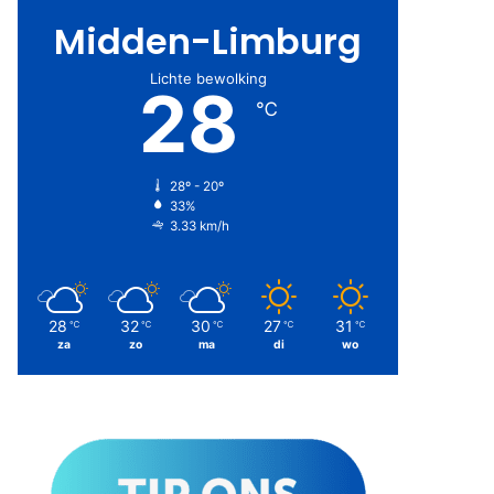
Midden-Limburg
Lichte bewolking
28
℃
28º - 20º
33%
3.33 km/h
28
32
30
27
31
℃
℃
℃
℃
℃
za
zo
ma
di
wo