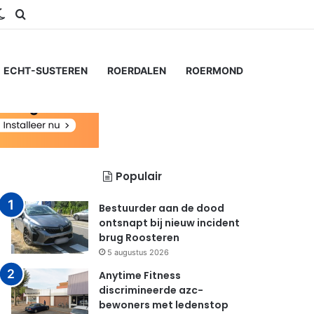
ram
S
Switch skin
Zoeken naar...
ECHT-SUSTEREN
ROERDALEN
ROERMOND
Populair
Bestuurder aan de dood
ontsnapt bij nieuw incident
brug Roosteren
5 augustus 2026
Anytime Fitness
discrimineerde azc-
bewoners met ledenstop