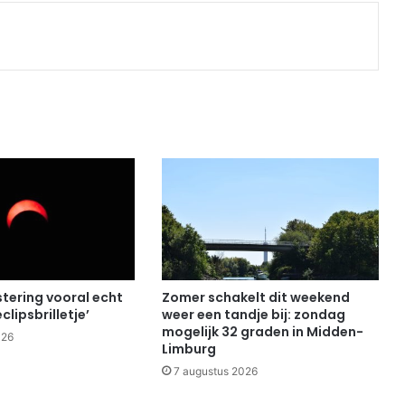
Print
tering vooral echt
Zomer schakelt dit weekend
clipsbrilletje’
weer een tandje bij: zondag
mogelijk 32 graden in Midden-
026
Limburg
7 augustus 2026