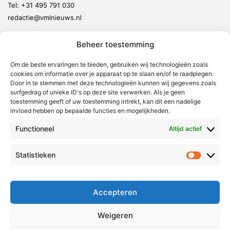
Tel:
+31 495 791 030
redactie@vmlnieuws.nl
Beheer toestemming
Weert
Nederweert
Om de beste ervaringen te bieden, gebruiken wij technologieën zoals
cookies om informatie over je apparaat op te slaan en/of te raadplegen.
Leudal
Door in te stemmen met deze technologieën kunnen wij gegevens zoals
Maasgouw
surfgedrag of unieke ID's op deze site verwerken. Als je geen
toestemming geeft of uw toestemming intrekt, kan dit een nadelige
Echt-Susteren
invloed hebben op bepaalde functies en mogelijkheden.
Roerdalen
Functioneel
Altijd actief
Roermond
Statistieken
Statistie
Over Voor Midden-Limburg
Radio & TV
Accepteren
Redactie
Ambities
Weigeren
Klachtenprocedure