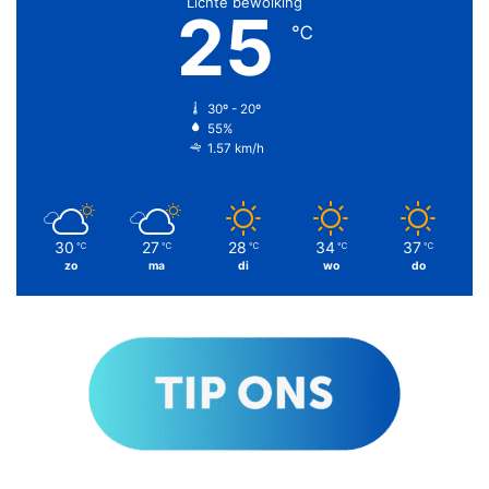
Lichte bewolking
25
℃
30º - 20º
55%
1.57 km/h
30
27
28
34
37
℃
℃
℃
℃
℃
zo
ma
di
wo
do