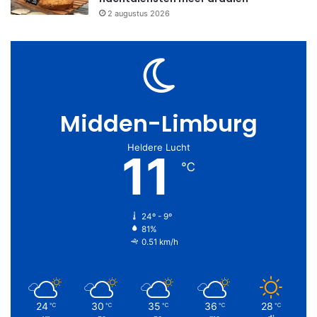
2 augustus 2026
Midden-Limburg
Heldere Lucht
11
℃
24º - 9º
81%
0.51 km/h
24
30
35
36
28
℃
℃
℃
℃
℃