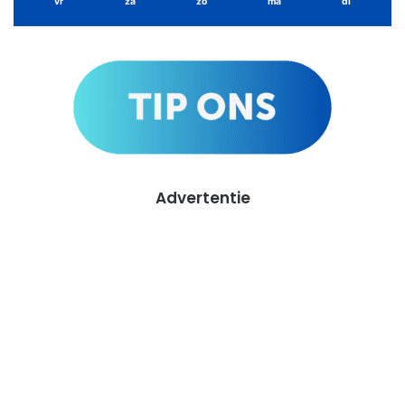
vr
za
zo
ma
di
Advertentie