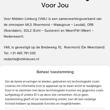
Voor Midden-Limburg (VML) is een samenwerkingsverband van
de omroepen ML5 (Roermond – Maasgouw – Leudal), OR6
(Roerdalen), SOL2 (Echt – Susteren) en WeertFM (Weert –
Nederweert)
VML is gevestigd op de Bredeweg 10, Roermond (De Weerstand)
Tel:
+31 495 791 030
redactie@vmlnieuws.nl
Beheer toestemming
Weert
Nederweert
Om de beste ervaringen te bieden, gebruiken wij technologieën zoals
cookies om informatie over je apparaat op te slaan en/of te raadplegen.
Leudal
Door in te stemmen met deze technologieën kunnen wij gegevens zoals
Maasgouw
surfgedrag of unieke ID's op deze site verwerken. Als je geen
toestemming geeft of uw toestemming intrekt, kan dit een nadelige
Echt-Susteren
invloed hebben op bepaalde functies en mogelijkheden.
Roerdalen