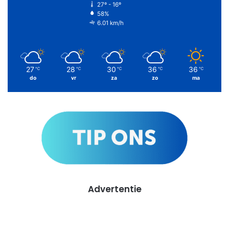
27º - 16º
58%
6.01 km/h
27
28
30
36
36
℃
℃
℃
℃
℃
do
vr
za
zo
ma
Advertentie