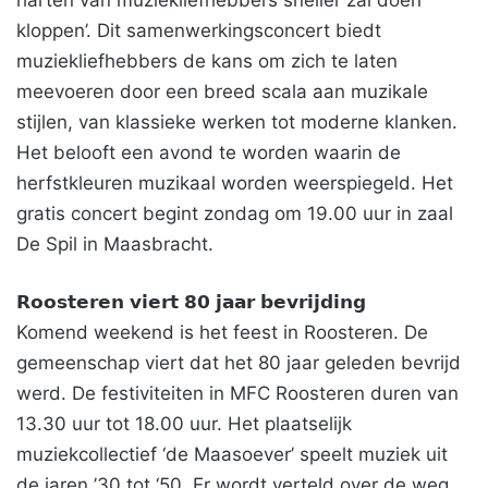
harten van muziekliefhebbers sneller zal doen
kloppen’. Dit samenwerkingsconcert biedt
muziekliefhebbers de kans om zich te laten
meevoeren door een breed scala aan muzikale
stijlen, van klassieke werken tot moderne klanken.
Het belooft een avond te worden waarin de
herfstkleuren muzikaal worden weerspiegeld. Het
gratis concert begint zondag om 19.00 uur in zaal
De Spil in Maasbracht.
𝗥𝗼𝗼𝘀𝘁𝗲𝗿𝗲𝗻 𝘃𝗶𝗲𝗿𝘁 𝟴𝟬 𝗷𝗮𝗮𝗿 𝗯𝗲𝘃𝗿𝗶𝗷𝗱𝗶𝗻𝗴
Komend weekend is het feest in Roosteren. De
gemeenschap viert dat het 80 jaar geleden bevrijd
werd. De festiviteiten in MFC Roosteren duren van
13.30 uur tot 18.00 uur. Het plaatselijk
muziekcollectief ‘de Maasoever’ speelt muziek uit
de jaren ’30 tot ‘50. Er wordt verteld over de weg