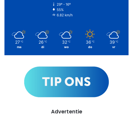
29º - 16º
55%
6.82 km/h
27
26
32
36
39
℃
℃
℃
℃
℃
ma
di
wo
do
vr
Advertentie