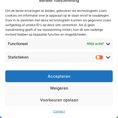
Beheer toestemming
Weert
Nederweert
Om de beste ervaringen te bieden, gebruiken wij technologieën zoals
cookies om informatie over je apparaat op te slaan en/of te raadplegen.
Leudal
Door in te stemmen met deze technologieën kunnen wij gegevens zoals
Maasgouw
surfgedrag of unieke ID's op deze site verwerken. Als je geen
toestemming geeft of uw toestemming intrekt, kan dit een nadelige
Echt-Susteren
invloed hebben op bepaalde functies en mogelijkheden.
Roerdalen
Functioneel
Altijd actief
Roermond
Statistieken
Statistie
Over Voor Midden-Limburg
Radio & TV
Accepteren
Redactie
Ambities
Weigeren
Klachtenprocedure
Voorkeuren opslaan
Contact
Facebook
X
WhatsApp