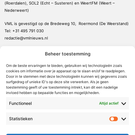
(Roerdalen), SOL2 (Echt – Susteren) en WeertFM (Weert –
Nederweert)
VML is gevestigd op de Bredeweg 10, Roermond (De Weerstand)
Tel:
+31 495 791 030
redactie@vmlnieuws.nl
Beheer toestemming
Weert
Nederweert
Om de beste ervaringen te bieden, gebruiken wij technologieën zoals
cookies om informatie over je apparaat op te slaan en/of te raadplegen.
Leudal
Door in te stemmen met deze technologieën kunnen wij gegevens zoals
Maasgouw
surfgedrag of unieke ID's op deze site verwerken. Als je geen
toestemming geeft of uw toestemming intrekt, kan dit een nadelige
Echt-Susteren
invloed hebben op bepaalde functies en mogelijkheden.
Roerdalen
Functioneel
Altijd actief
Roermond
Statistieken
Statistie
Over Voor Midden-Limburg
Radio & TV