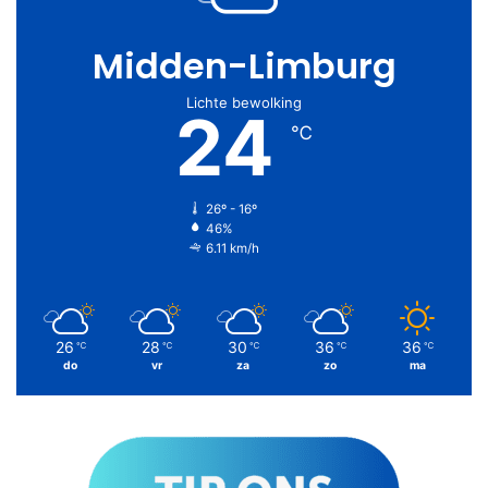
Midden-Limburg
Lichte bewolking
24
℃
26º - 16º
46%
6.11 km/h
26
28
30
36
36
℃
℃
℃
℃
℃
do
vr
za
zo
ma