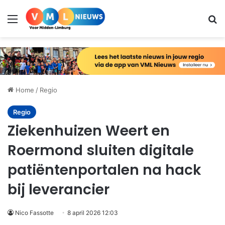
Menu
Zo
Home
/
Regio
Regio
Ziekenhuizen Weert en
Roermond sluiten digitale
patiëntenportalen na hack
bij leverancier
Nico Fassotte
8 april 2026 12:03