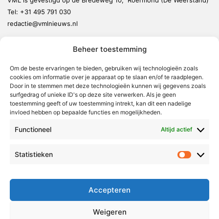
Tel:
+31 495 791 030
redactie@vmlnieuws.nl
Beheer toestemming
Weert
Nederweert
Om de beste ervaringen te bieden, gebruiken wij technologieën zoals
cookies om informatie over je apparaat op te slaan en/of te raadplegen.
Leudal
Door in te stemmen met deze technologieën kunnen wij gegevens zoals
Maasgouw
surfgedrag of unieke ID's op deze site verwerken. Als je geen
toestemming geeft of uw toestemming intrekt, kan dit een nadelige
Echt-Susteren
invloed hebben op bepaalde functies en mogelijkheden.
Roerdalen
Functioneel
Altijd actief
Roermond
Statistieken
Statistie
Over Voor Midden-Limburg
Radio & TV
Accepteren
Redactie
Ambities
Weigeren