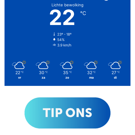
Lichte bewolking
22
℃
23º - 18º
54%
3.9 km/h
22
30
35
32
27
℃
℃
℃
℃
℃
vr
za
zo
ma
di