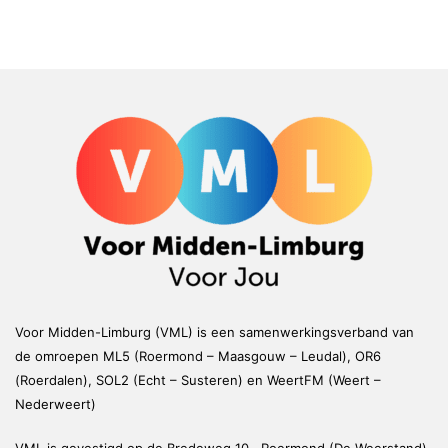
Voor Midden-Limburg (VML) is een samenwerkingsverband van
de omroepen ML5 (Roermond – Maasgouw – Leudal), OR6
(Roerdalen), SOL2 (Echt – Susteren) en WeertFM (Weert –
Nederweert)
VML is gevestigd op de Bredeweg 10, Roermond (De Weerstand)