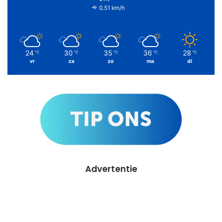
0.51 km/h
24
30
35
36
28
℃
℃
℃
℃
℃
vr
za
zo
ma
di
Advertentie