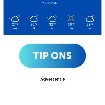
7.01 km/h
27
26
32
36
39
℃
℃
℃
℃
℃
ma
di
wo
do
vr
Advertentie