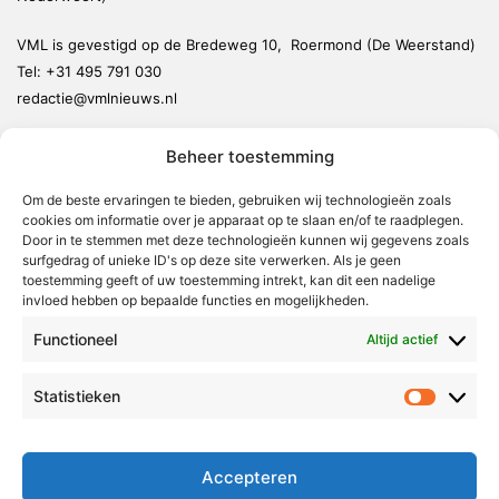
VML is gevestigd op de Bredeweg 10, Roermond (De Weerstand)
Tel:
+31 495 791 030
redactie@vmlnieuws.nl
Beheer toestemming
Weert
Nederweert
Om de beste ervaringen te bieden, gebruiken wij technologieën zoals
cookies om informatie over je apparaat op te slaan en/of te raadplegen.
Leudal
Door in te stemmen met deze technologieën kunnen wij gegevens zoals
Maasgouw
surfgedrag of unieke ID's op deze site verwerken. Als je geen
toestemming geeft of uw toestemming intrekt, kan dit een nadelige
Echt-Susteren
invloed hebben op bepaalde functies en mogelijkheden.
Roerdalen
Functioneel
Altijd actief
Roermond
Statistieken
Statistie
Over Voor Midden-Limburg
Radio & TV
Accepteren
Redactie