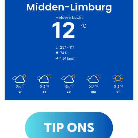
Midden-Limburg
Heldere Lucht
12
℃
25º - 11º
74%
1.91 km/h
25
30
35
37
30
℃
℃
℃
℃
℃
vr
za
zo
ma
di