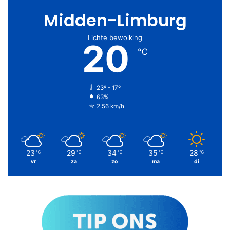
Midden-Limburg
Lichte bewolking
20
℃
23º - 17º
63%
2.56 km/h
23
29
34
35
28
℃
℃
℃
℃
℃
vr
za
zo
ma
di