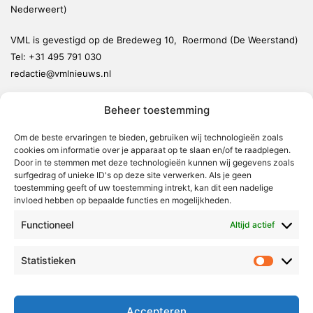
Nederweert)
VML is gevestigd op de Bredeweg 10, Roermond (De Weerstand)
Tel:
+31 495 791 030
redactie@vmlnieuws.nl
Beheer toestemming
Weert
Nederweert
Om de beste ervaringen te bieden, gebruiken wij technologieën zoals
cookies om informatie over je apparaat op te slaan en/of te raadplegen.
Leudal
Door in te stemmen met deze technologieën kunnen wij gegevens zoals
Maasgouw
surfgedrag of unieke ID's op deze site verwerken. Als je geen
toestemming geeft of uw toestemming intrekt, kan dit een nadelige
Echt-Susteren
invloed hebben op bepaalde functies en mogelijkheden.
Roerdalen
Functioneel
Altijd actief
Roermond
Statistieken
Statistie
Over Voor Midden-Limburg
Radio & TV
Accepteren