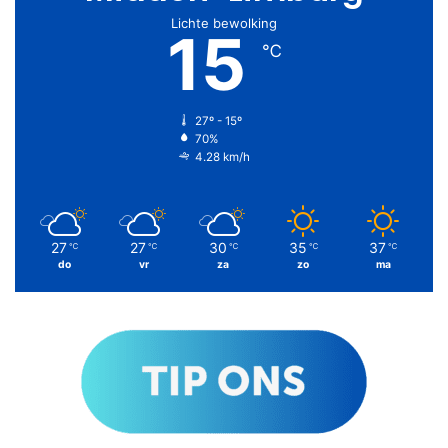
Lichte bewolking
15
℃
27º - 15º
70%
4.28 km/h
27
27
30
35
37
℃
℃
℃
℃
℃
do
vr
za
zo
ma