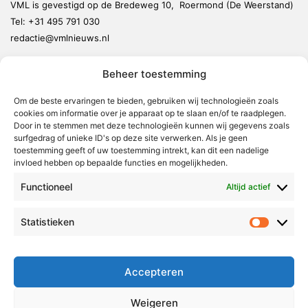
VML is gevestigd op de Bredeweg 10, Roermond (De Weerstand)
Tel:
+31 495 791 030
redactie@vmlnieuws.nl
Beheer toestemming
Weert
Nederweert
Om de beste ervaringen te bieden, gebruiken wij technologieën zoals
cookies om informatie over je apparaat op te slaan en/of te raadplegen.
Leudal
Door in te stemmen met deze technologieën kunnen wij gegevens zoals
Maasgouw
surfgedrag of unieke ID's op deze site verwerken. Als je geen
toestemming geeft of uw toestemming intrekt, kan dit een nadelige
Echt-Susteren
invloed hebben op bepaalde functies en mogelijkheden.
Roerdalen
Functioneel
Altijd actief
Roermond
Statistieken
Statistie
Over Voor Midden-Limburg
Radio & TV
Accepteren
Redactie
Ambities
Weigeren