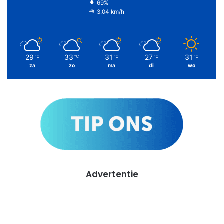
69%
3.04 km/h
29
33
31
27
31
℃
℃
℃
℃
℃
za
zo
ma
di
wo
Advertentie