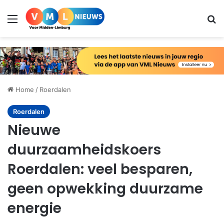
Menu
Zo
Home
/
Roerdalen
Roerdalen
Nieuwe
duurzaamheidskoers
Roerdalen: veel besparen,
geen opwekking duurzame
energie