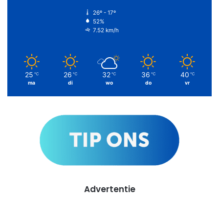
26º - 17º
52%
7.52 km/h
25
26
32
36
40
℃
℃
℃
℃
℃
ma
di
wo
do
vr
Advertentie