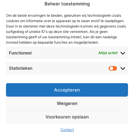
Beheer toestemming
Weert
Nederweert
Om de beste ervaringen te bieden, gebruiken wij technologieën zoals
cookies om informatie over je apparaat op te slaan en/of te raadplegen.
Leudal
Door in te stemmen met deze technologieën kunnen wij gegevens zoals
Maasgouw
surfgedrag of unieke ID's op deze site verwerken. Als je geen
toestemming geeft of uw toestemming intrekt, kan dit een nadelige
Echt-Susteren
invloed hebben op bepaalde functies en mogelijkheden.
Roerdalen
Functioneel
Altijd actief
Roermond
Statistieken
Statistie
Over Voor Midden-Limburg
Radio & TV
Accepteren
Redactie
Ambities
Weigeren
Klachtenprocedure
Voorkeuren opslaan
Contact