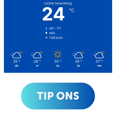
Lichte bewolking
24
℃
26º - 17º
46%
7.68 km/h
25
28
30
36
37
℃
℃
℃
℃
℃
do
vr
za
zo
ma