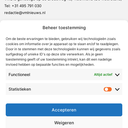
Tel:
+31 495 791 030
redactie@vmlnieuws.nl
Beheer toestemming
Weert
Nederweert
Om de beste ervaringen te bieden, gebruiken wij technologieën zoals
cookies om informatie over je apparaat op te slaan en/of te raadplegen.
Leudal
Door in te stemmen met deze technologieën kunnen wij gegevens zoals
Maasgouw
surfgedrag of unieke ID's op deze site verwerken. Als je geen
toestemming geeft of uw toestemming intrekt, kan dit een nadelige
Echt-Susteren
invloed hebben op bepaalde functies en mogelijkheden.
Roerdalen
Functioneel
Altijd actief
Roermond
Statistieken
Statistie
Over Voor Midden-Limburg
Radio & TV
Accepteren
Redactie
Ambities
Weigeren