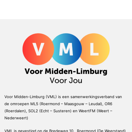
Voor Midden-Limburg (VML) is een samenwerkingsverband van
de omroepen ML5 (Roermond – Maasgouw – Leudal), OR6
(Roerdalen), SOL2 (Echt – Susteren) en WeertFM (Weert –
Nederweert)
VML is gevestigd op de Bredeweg 10, Roermond (De Weerstand)