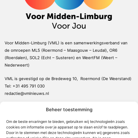
Voor Midden-Limburg (VML) is een samenwerkingsverband van
de omroepen ML5 (Roermond – Maasgouw – Leudal), OR6
(Roerdalen), SOL2 (Echt – Susteren) en WeertFM (Weert –
Nederweert)
VML is gevestigd op de Bredeweg 10, Roermond (De Weerstand)
Tel:
+31 495 791 030
redactie@vmlnieuws.nl
Beheer toestemming
Weert
Nederweert
Om de beste ervaringen te bieden, gebruiken wij technologieën zoals
cookies om informatie over je apparaat op te slaan en/of te raadplegen.
Leudal
Door in te stemmen met deze technologieën kunnen wij gegevens zoals
Maasgouw