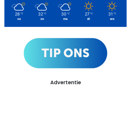
28
32
30
27
31
℃
℃
℃
℃
℃
za
zo
ma
di
wo
Advertentie