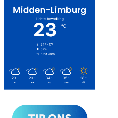
Midden-Limburg
Lichte bewolking
23
℃
24º - 17º
52%
5.23 km/h
23
29
34
35
28
℃
℃
℃
℃
℃
vr
za
zo
ma
di