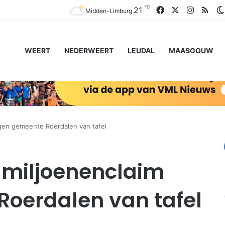
℃
Facebook
X
Instagr
RSS
21
Midden-Limburg
WEERT
NEDERWEERT
LEUDAL
MAASGOUW
gen gemeente Roerdalen van tafel
 miljoenenclaim
oerdalen van tafel