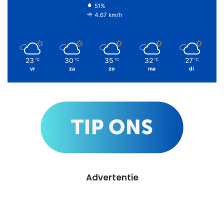
51%
4.67 km/h
23
30
35
32
27
℃
℃
℃
℃
℃
vr
za
zo
ma
di
Advertentie