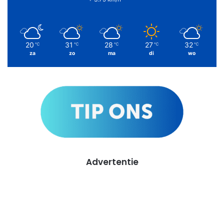
20
31
28
27
32
℃
℃
℃
℃
℃
za
zo
ma
di
wo
Advertentie