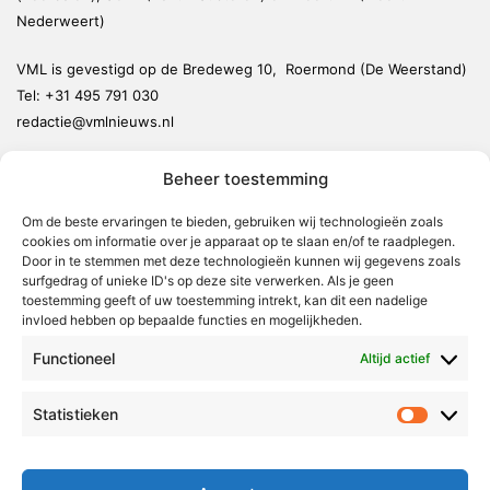
Nederweert)
VML is gevestigd op de Bredeweg 10, Roermond (De Weerstand)
Tel:
+31 495 791 030
redactie@vmlnieuws.nl
Beheer toestemming
Weert
Nederweert
Om de beste ervaringen te bieden, gebruiken wij technologieën zoals
cookies om informatie over je apparaat op te slaan en/of te raadplegen.
Leudal
Door in te stemmen met deze technologieën kunnen wij gegevens zoals
Maasgouw
surfgedrag of unieke ID's op deze site verwerken. Als je geen
toestemming geeft of uw toestemming intrekt, kan dit een nadelige
Echt-Susteren
invloed hebben op bepaalde functies en mogelijkheden.
Roerdalen
Functioneel
Altijd actief
Roermond
Statistieken
Statistie
Over Voor Midden-Limburg
Radio & TV