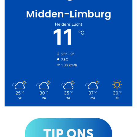
Midden-Limburg
Heldere Lucht
11
℃
25º - 9º
78%
1.36 km/h
25
30
35
37
30
℃
℃
℃
℃
℃
vr
za
zo
ma
di