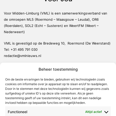
Voor Midden-Limburg (VML) is een samenwerkingsverband van
de omroepen ML5 (Roermond – Maasgouw – Leudal), OR6
(Roerdalen), SOL2 (Echt – Susteren) en WeertFM (Weert –
Nederweert)
VML is gevestigd op de Bredeweg 10, Roermond (De Weerstand)
Tel:
+31 495 791 030
redactie@vmlnieuws.nl
Beheer toestemming
Weert
Nederweert
Om de beste ervaringen te bieden, gebruiken wij technologieën zoals
cookies om informatie over je apparaat op te slaan en/of te raadplegen.
Leudal
Door in te stemmen met deze technologieën kunnen wij gegevens zoals
Maasgouw
surfgedrag of unieke ID's op deze site verwerken. Als je geen
toestemming geeft of uw toestemming intrekt, kan dit een nadelige
Echt-Susteren
invloed hebben op bepaalde functies en mogelijkheden.
Roerdalen
Functioneel
Altijd actief