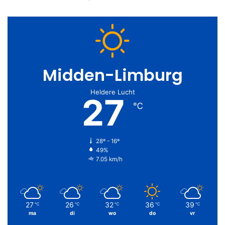
Midden-Limburg
Heldere Lucht
27
℃
28º - 16º
49%
7.05 km/h
27
26
32
36
39
℃
℃
℃
℃
℃
ma
di
wo
do
vr