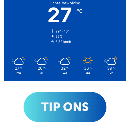
Lichte bewolking
27
℃
29º - 16º
55%
6.82 km/h
27
26
32
36
39
℃
℃
℃
℃
℃
ma
di
wo
do
vr