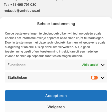
Tel:
+31 495 791 030
redactie@vmlnieuws.nl
Beheer toestemming
Weert
Nederweert
Om de beste ervaringen te bieden, gebruiken wij technologieën zoals
cookies om informatie over je apparaat op te slaan en/of te raadplegen.
Leudal
Door in te stemmen met deze technologieën kunnen wij gegevens zoals
Maasgouw
surfgedrag of unieke ID's op deze site verwerken. Als je geen
toestemming geeft of uw toestemming intrekt, kan dit een nadelige
Echt-Susteren
invloed hebben op bepaalde functies en mogelijkheden.
Roerdalen
Functioneel
Altijd actief
Roermond
Statistieken
Statistie
Over Voor Midden-Limburg
Radio & TV
Accepteren
Redactie
Ambities
Weigeren