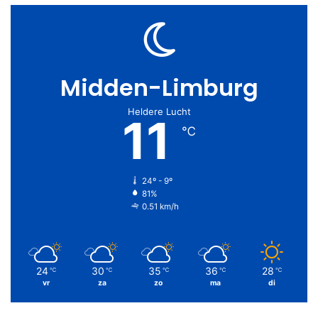
Midden-Limburg
Heldere Lucht
11
℃
24º - 9º
81%
0.51 km/h
24
30
35
36
28
℃
℃
℃
℃
℃
vr
za
zo
ma
di