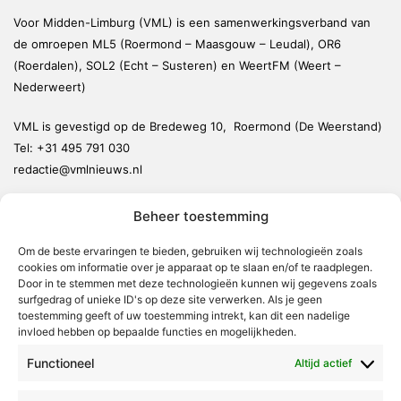
Voor Midden-Limburg (VML) is een samenwerkingsverband van
de omroepen ML5 (Roermond – Maasgouw – Leudal), OR6
(Roerdalen), SOL2 (Echt – Susteren) en WeertFM (Weert –
Nederweert)
VML is gevestigd op de Bredeweg 10, Roermond (De Weerstand)
Tel:
+31 495 791 030
redactie@vmlnieuws.nl
Beheer toestemming
Weert
Nederweert
Om de beste ervaringen te bieden, gebruiken wij technologieën zoals
cookies om informatie over je apparaat op te slaan en/of te raadplegen.
Leudal
Door in te stemmen met deze technologieën kunnen wij gegevens zoals
Maasgouw
surfgedrag of unieke ID's op deze site verwerken. Als je geen
toestemming geeft of uw toestemming intrekt, kan dit een nadelige
Echt-Susteren
invloed hebben op bepaalde functies en mogelijkheden.
Roerdalen
Functioneel
Altijd actief
Roermond