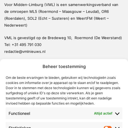
Voor Midden-Limburg (VML) is een samenwerkingsverband van
de omroepen ML5 (Roermond – Maasgouw – Leudal), OR6
(Roerdalen), SOL2 (Echt – Susteren) en WeertFM (Weert –
Nederweert)
VML is gevestigd op de Bredeweg 10, Roermond (De Weerstand)
Tel:
+31 495 791 030
redactie@vmlnieuws.nl
Beheer toestemming
Weert
Nederweert
Om de beste ervaringen te bieden, gebruiken wij technologieën zoals
cookies om informatie over je apparaat op te slaan en/of te raadplegen.
Leudal
Door in te stemmen met deze technologieën kunnen wij gegevens zoals
Maasgouw
surfgedrag of unieke ID's op deze site verwerken. Als je geen
toestemming geeft of uw toestemming intrekt, kan dit een nadelige
Echt-Susteren
invloed hebben op bepaalde functies en mogelijkheden.
Roerdalen
Functioneel
Altijd actief
Roermond
Statistieken