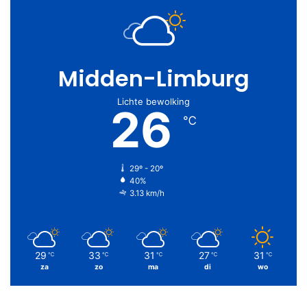
Midden-Limburg
Lichte bewolking
26
℃
29º - 20º
40%
3.13 km/h
29
33
31
27
31
℃
℃
℃
℃
℃
za
zo
ma
di
wo