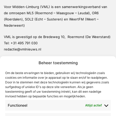
Voor Midden-Limburg (VML) is een samenwerkingsverband van
de omroepen ML5 (Roermond – Maasgouw – Leudal), OR6
(Roerdalen), SOL2 (Echt – Susteren) en WeertFM (Weert –
Nederweert)
VML is gevestigd op de Bredeweg 10, Roermond (De Weerstand)
Tel:
+31 495 791 030
redactie@vmlnieuws.nl
Beheer toestemming
Weert
Nederweert
Om de beste ervaringen te bieden, gebruiken wij technologieën zoals
cookies om informatie over je apparaat op te slaan en/of te raadplegen.
Leudal
Door in te stemmen met deze technologieën kunnen wij gegevens zoals
Maasgouw
surfgedrag of unieke ID's op deze site verwerken. Als je geen
toestemming geeft of uw toestemming intrekt, kan dit een nadelige
Echt-Susteren
invloed hebben op bepaalde functies en mogelijkheden.
Roerdalen
Functioneel
Altijd actief
Roermond