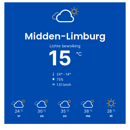
Midden-Limburg
Lichte bewolking
15
℃
24º - 14º
75%
1.51 km/h
24
30
35
36
28
℃
℃
℃
℃
℃
vr
za
zo
ma
di