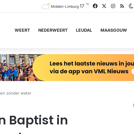
℃
Facebook
X
Instagr
RSS
17
Midden-Limburg
WEERT
NEDERWEERT
LEUDAL
MAASGOUW
men zonder water
 Baptist in