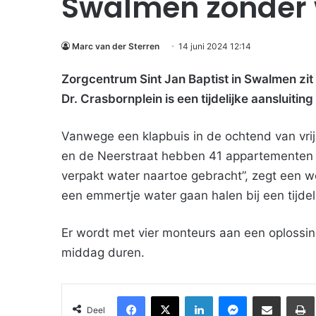
Swalmen zonder 
Marc van der Sterren
14 juni 2024 12:14
Zorgcentrum Sint Jan Baptist in Swalmen zi
Dr. Crasbornplein is een tijdelijke aanslui
Vanwege een klapbuis in de ochtend van vrij
en de Neerstraat hebben 41 appartementen 
verpakt water naartoe gebracht”, zegt ee
een emmertje water gaan halen bij een tijdeli
Er wordt met vier monteurs aan een oplossing
middag duren.
Facebook
X
LinkedIn
Messenger
Deel via Email
Deel