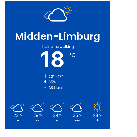
Midden-Limburg
Lichte bewolking
18
℃
23º - 17º
65%
1.82 km/h
23
29
34
35
28
℃
℃
℃
℃
℃
vr
za
zo
ma
di