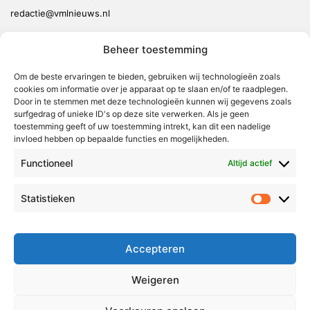
redactie@vmlnieuws.nl
Beheer toestemming
Weert
Nederweert
Om de beste ervaringen te bieden, gebruiken wij technologieën zoals
cookies om informatie over je apparaat op te slaan en/of te raadplegen.
Leudal
Door in te stemmen met deze technologieën kunnen wij gegevens zoals
Maasgouw
surfgedrag of unieke ID's op deze site verwerken. Als je geen
toestemming geeft of uw toestemming intrekt, kan dit een nadelige
Echt-Susteren
invloed hebben op bepaalde functies en mogelijkheden.
Roerdalen
Functioneel
Altijd actief
Roermond
Statistieken
Statistie
Over Voor Midden-Limburg
Radio & TV
Accepteren
Redactie
Ambities
Weigeren
Klachtenprocedure