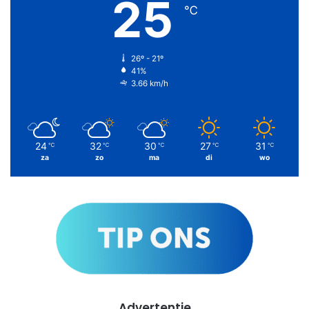
25
℃
26º - 21º
41%
3.66 km/h
24
32
30
27
31
℃
℃
℃
℃
℃
za
zo
ma
di
wo
Advertentie