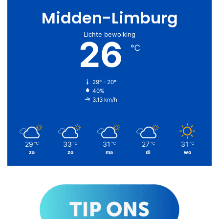
Midden-Limburg
Lichte bewolking
26
℃
29º - 20º
40%
3.13 km/h
29
33
31
27
31
℃
℃
℃
℃
℃
za
zo
ma
di
wo