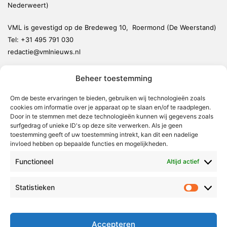
Nederweert)
VML is gevestigd op de Bredeweg 10, Roermond (De Weerstand)
Tel:
+31 495 791 030
redactie@vmlnieuws.nl
Beheer toestemming
Weert
Nederweert
Om de beste ervaringen te bieden, gebruiken wij technologieën zoals
cookies om informatie over je apparaat op te slaan en/of te raadplegen.
Leudal
Door in te stemmen met deze technologieën kunnen wij gegevens zoals
Maasgouw
surfgedrag of unieke ID's op deze site verwerken. Als je geen
toestemming geeft of uw toestemming intrekt, kan dit een nadelige
Echt-Susteren
invloed hebben op bepaalde functies en mogelijkheden.
Roerdalen
Functioneel
Altijd actief
Roermond
Statistieken
Statistie
Over Voor Midden-Limburg
Radio & TV
Accepteren