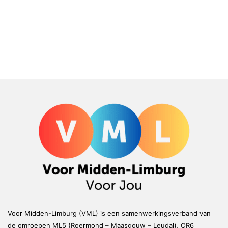
Voor Midden-Limburg (VML) is een samenwerkingsverband van
de omroepen ML5 (Roermond – Maasgouw – Leudal), OR6