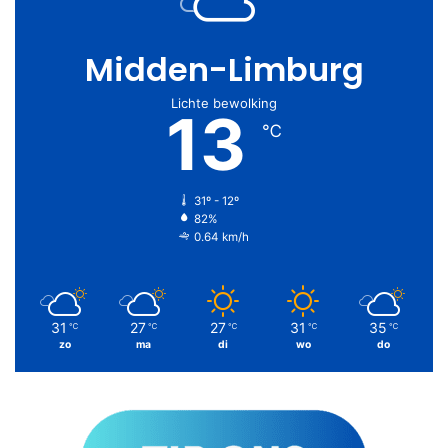
Midden-Limburg
Lichte bewolking
13
℃
31º - 12º
82%
0.64 km/h
31
27
27
31
35
℃
℃
℃
℃
℃
zo
ma
di
wo
do