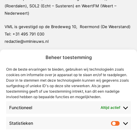
(Roerdalen), SOL2 (Echt – Susteren) en WeertFM (Weert –
Nederweert)
VML is gevestigd op de Bredeweg 10, Roermond (De Weerstand)
Tel:
+31 495 791 030
redactie@vmlnieuws.nl
Beheer toestemming
Weert
Nederweert
Om de beste ervaringen te bieden, gebruiken wij technologieën zoals
cookies om informatie over je apparaat op te slaan en/of te raadplegen.
Leudal
Door in te stemmen met deze technologieën kunnen wij gegevens zoals
Maasgouw
surfgedrag of unieke ID's op deze site verwerken. Als je geen
toestemming geeft of uw toestemming intrekt, kan dit een nadelige
Echt-Susteren
invloed hebben op bepaalde functies en mogelijkheden.
Roerdalen
Functioneel
Altijd actief
Roermond
Statistieken
Statistie
Over Voor Midden-Limburg